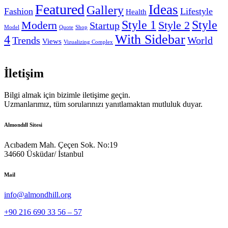
Featured
Ideas
Gallery
Fashion
Lifestyle
Health
Style 1
Style
Modern
Style 2
Startup
Model
Quote
Shop
With Sidebar
4
Trends
World
Views
Vizualizing Complex
İletişim
Bilgi almak için bizimle iletişime geçin.
Uzmanlarımız, tüm sorularınızı yanıtlamaktan mutluluk duyar.
Almondıll Sitesi
Acıbadem Mah. Çeçen Sok. No:19
34660 Üsküdar/ İstanbul
Mail
info@almondhill.org
+90 216 690 33 56 – 57