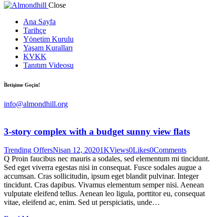
Close
Ana Sayfa
Tarihçe
Yönetim Kurulu
Yaşam Kuralları
KVKK
Tanıtım Videosu
İletişime Geçin!
info@almondhill.org
3-story complex with a budget sunny view flats
Trending Offers
Nisan 12, 2020
1K
Views
0
Likes
0
Comments
Q Proin faucibus nec mauris a sodales, sed elementum mi tincidunt.
Sed eget viverra egestas nisi in consequat. Fusce sodales augue a
accumsan. Cras sollicitudin, ipsum eget blandit pulvinar. Integer
tincidunt. Cras dapibus. Vivamus elementum semper nisi. Aenean
vulputate eleifend tellus. Aenean leo ligula, porttitor eu, consequat
vitae, eleifend ac, enim. Sed ut perspiciatis, unde…