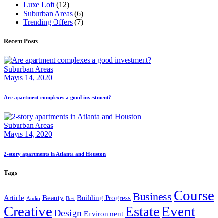
Luxe Loft
(12)
Suburban Areas
(6)
Trending Offers
(7)
Recent Posts
Suburban Areas
Mayıs 14, 2020
Are apartment complexes a good investment?
Suburban Areas
Mayıs 14, 2020
2-story apartments in Atlanta and Houston
Tags
Course
Business
Article
Beauty
Building Progress
Audio
Best
Creative
Estate
Event
Design
Environment