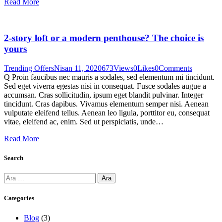
Read More
2-story loft or a modern penthouse? The choice is
yours
Trending Offers
Nisan 11, 2020
673
Views
0
Likes
0
Comments
Q Proin faucibus nec mauris a sodales, sed elementum mi tincidunt.
Sed eget viverra egestas nisi in consequat. Fusce sodales augue a
accumsan. Cras sollicitudin, ipsum eget blandit pulvinar. Integer
tincidunt. Cras dapibus. Vivamus elementum semper nisi. Aenean
vulputate eleifend tellus. Aenean leo ligula, porttitor eu, consequat
vitae, eleifend ac, enim. Sed ut perspiciatis, unde…
Read More
Search
Arama:
Categories
Blog
(3)