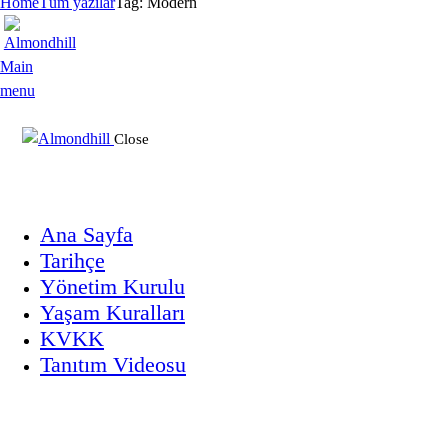
Home
Tüm yazılar
Tag: Modern
Main
menu
Close
Ana Sayfa
Tarihçe
Yönetim Kurulu
Yaşam Kuralları
KVKK
Tanıtım Videosu