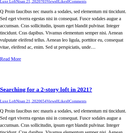
Luxe Loft
Nisan 21, 2020
703
Views
0
Likes
0
Comments
Q Proin faucibus nec mauris a sodales, sed elementum mi tincidunt.
Sed eget viverra egestas nisi in consequat. Fusce sodales augue a
accumsan. Cras sollicitudin, ipsum eget blandit pulvinar. Integer
tincidunt. Cras dapibus. Vivamus elementum semper nisi. Aenean
vulputate eleifend tellus. Aenean leo ligula, porttitor eu, consequat
vitae, eleifend ac, enim. Sed ut perspiciatis, unde…
Read More
Searching for a 2-story loft in 2021?
Luxe Loft
Nisan 21, 2020
654
Views
0
Likes
0
Comments
Q Proin faucibus nec mauris a sodales, sed elementum mi tincidunt.
Sed eget viverra egestas nisi in consequat. Fusce sodales augue a
accumsan. Cras sollicitudin, ipsum eget blandit pulvinar. Integer
tincidunt. Cras dapibus. Vivamus elementum semper nisi. Aenean