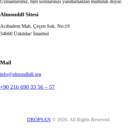
Uzmanlarımız, tüm sorularınızı yanıtlamaktan mutluluk duyar.
Almondıll Sitesi
Acıbadem Mah. Çeçen Sok. No:19
34660 Üsküdar/ İstanbul
Mail
info@almondhill.org
+90 216 690 33 56 – 57
DROPSAN
© 2026. All Rights Reserved.