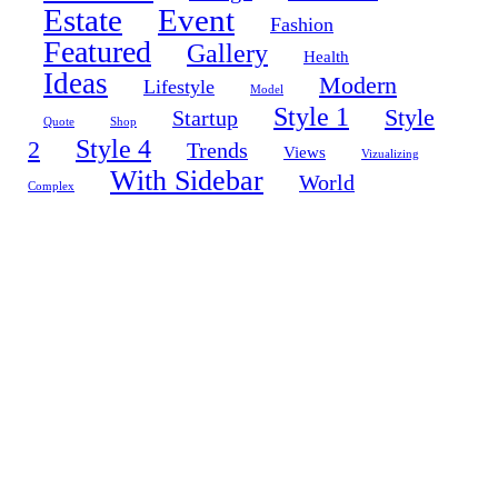
Estate
Event
Fashion
Featured
Gallery
Health
Ideas
Modern
Lifestyle
Model
Style 1
Style
Startup
Quote
Shop
Style 4
2
Trends
Views
Vizualizing
With Sidebar
World
Complex