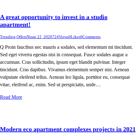
A great opportunity to invest in a studio
apartment!
Trending Offers
Nisan 22, 2020
724
Views
0
Likes
0
Comments
Q Proin faucibus nec mauris a sodales, sed elementum mi tincidunt.
Sed eget viverra egestas nisi in consequat. Fusce sodales augue a
accumsan. Cras sollicitudin, ipsum eget blandit pulvinar. Integer
tincidunt. Cras dapibus. Vivamus elementum semper nisi. Aenean
vulputate eleifend tellus. Aenean leo ligula, porttitor eu, consequat
vitae, eleifend ac, enim. Sed ut perspiciatis, unde…
Read More
Modern eco apartment complexes projects in 2021