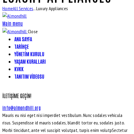
Home
All Services
...
Luxury Appliances
Main menu
Close
ANA SAYFA
TARIHÇE
YÖNETIM KURULU
YAŞAM KURALLARI
KVKK
TANITIM VIDEOSU
İLETIŞIME GEÇIN!
info@almondhill.org
Mauris eu nisi eget nisi imperdiet vestibulum. Nunc sodales vehicula
risus. Suspendisse id mauris sodales, blandit tortor eu, sodales justo.
Morbi tincidunt, ante vel suscipit volutpat, turpis enim volutpSectetur