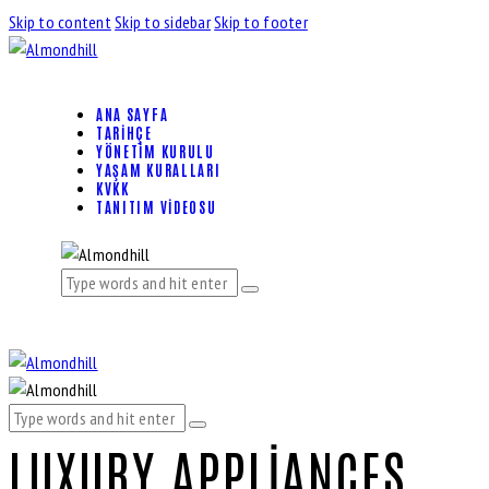
Skip to content
Skip to sidebar
Skip to footer
ANA SAYFA
TARIHÇE
YÖNETIM KURULU
YAŞAM KURALLARI
KVKK
TANITIM VIDEOSU
LUXURY APPLIANCES