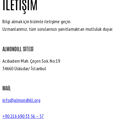
İLETIŞIM
Bilgi almak için bizimle iletişime geçin.
Uzmanlarımız, tüm sorularınızı yanıtlamaktan mutluluk duyar.
ALMONDILL SITESI
Acıbadem Mah. Çeçen Sok. No:19
34660 Üsküdar/ İstanbul
MAIL
info@almondhill.org
+90 216 690 33 56 – 57