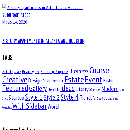
Suburban Areas
Mayıs 14, 2020
2-STORY APARTMENTS IN ATLANTA AND HOUSTON
TAGS
Course
Business
Article
Beauty
Building Progress
Audio
Best
Estate
Event
Creative
Design
Fashion
Environment
Featured
Ideas
Gallery
Modern
Lifestyle
Health
Model
Quote
Style 1
Style 4
Style 2
Startup
Trends
Views
Shop
Vizualizing
With Sidebar
World
Complex