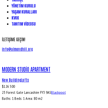
YÖNETIM KURULU
YAŞAM KURALLARI
KVKK
TANITIM VIDEOSU
İLETIŞIME GEÇIN!
info@almondhill.org
MODERN STUDIO APARTMENT
New Building
Lofts
$
126 500
23 Forest Gate Lancashire FY3 9AS
Blackpool
Baths:
1
Beds:
1
Area:
80 m2