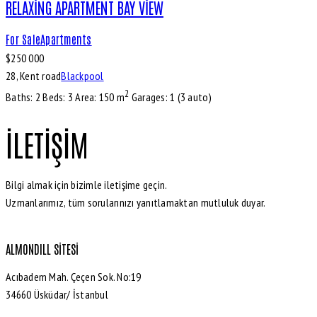
RELAXING APARTMENT BAY VIEW
For Sale
Apartments
$
250 000
28, Kent road
Blackpool
2
Baths:
2
Beds:
3
Area:
150 m
Garages:
1 (3 auto)
İLETIŞIM
Bilgi almak için bizimle iletişime geçin.
Uzmanlarımız, tüm sorularınızı yanıtlamaktan mutluluk duyar.
ALMONDILL SITESI
Acıbadem Mah. Çeçen Sok. No:19
34660 Üsküdar/ İstanbul