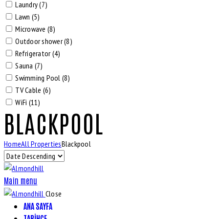
Laundry (7)
Lawn (5)
Microwave (8)
Outdoor shower (8)
Refrigerator (4)
Sauna (7)
Swimming Pool (8)
TV Cable (6)
WiFi (11)
BLACKPOOL
Home
All Properties
Blackpool
Main menu
Close
ANA SAYFA
TARIHÇE