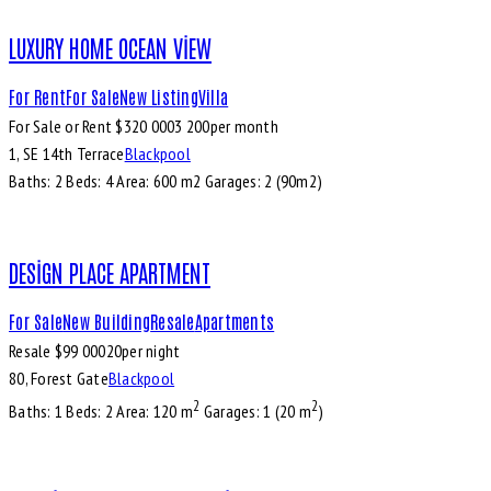
LUXURY HOME OCEAN VIEW
For Rent
For Sale
New Listing
Villa
For Sale or Rent $
320 000
3 200
per month
1, SE 14th Terrace
Blackpool
Baths:
2
Beds:
4
Area:
600 m2
Garages:
2 (90m2)
DESIGN PLACE APARTMENT
For Sale
New Building
Resale
Apartments
Resale $
99 000
20
per night
80, Forest Gate
Blackpool
2
2
Baths:
1
Beds:
2
Area:
120 m
Garages:
1 (20 m
)