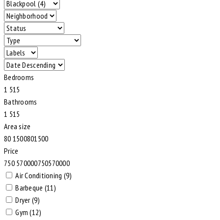
Bedrooms
1
5
1
5
Bathrooms
1
5
1
5
Area size
80
1500
80
1500
Price
750
570000
750
570000
Air Conditioning (9)
Barbeque (11)
Dryer (9)
Gym (12)