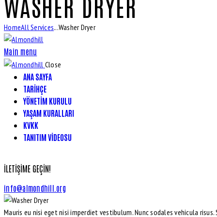
WASHER DRYER
Home
All Services
...
Washer Dryer
Main menu
Close
ANA SAYFA
TARIHÇE
YÖNETIM KURULU
YAŞAM KURALLARI
KVKK
TANITIM VIDEOSU
İLETIŞIME GEÇIN!
info@almondhill.org
Mauris eu nisi eget nisi imperdiet vestibulum. Nunc sodales vehicula risus. 