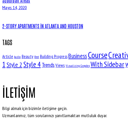
Suburban Areas
Mayıs 14, 2020
2-STORY APARTMENTS IN ATLANTA AND HOUSTON
TAGS
Course
Creati
Business
Article
Beauty
Building Progress
Audio
Best
With Sidebar
1
Style 4
Style 2
Trends
W
Views
Vizualizing Complex
İLETIŞIM
Bilgi almak için bizimle iletişime geçin.
Uzmanlarımız, tüm sorularınızı yanıtlamaktan mutluluk duyar.