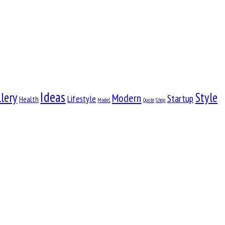
Ideas
lery
Style
Modern
Startup
Lifestyle
Health
Model
Quote
Shop