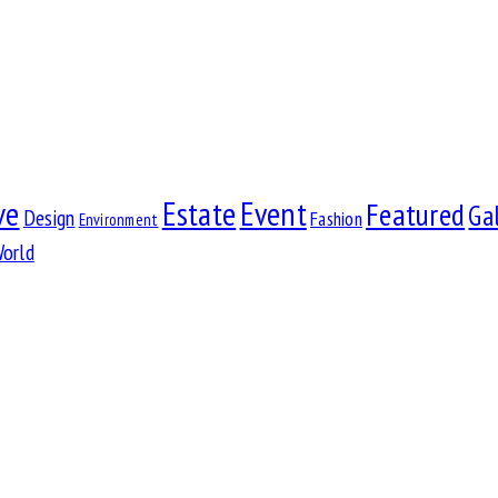
Estate
Event
ve
Featured
Gal
Design
Fashion
Environment
orld