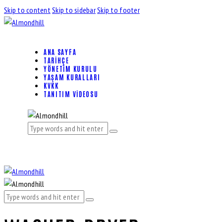
Skip to content
Skip to sidebar
Skip to footer
ANA SAYFA
TARIHÇE
YÖNETIM KURULU
YAŞAM KURALLARI
KVKK
TANITIM VIDEOSU