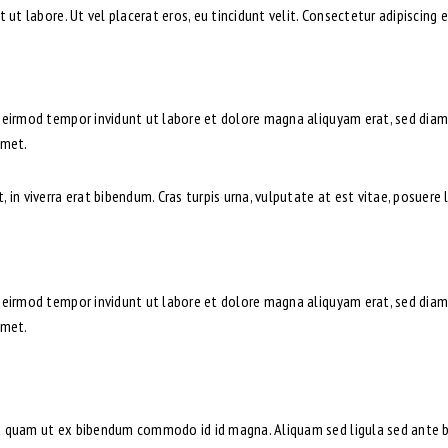
t labore. Ut vel placerat eros, eu tincidunt velit. Consectetur adipiscing eli
y eirmod tempor invidunt ut labore et dolore magna aliquyam erat, sed diam
amet.
in viverra erat bibendum. Cras turpis urna, vulputate at est vitae, posuere l
y eirmod tempor invidunt ut labore et dolore magna aliquyam erat, sed diam
amet.
 quam ut ex bibendum commodo id id magna. Aliquam sed ligula sed ante bla