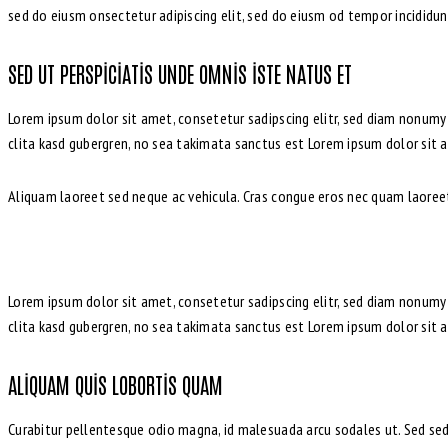
sed do eiusm onsectetur adipiscing elit, sed do eiusm od tempor incididunt u
SED UT PERSPICIATIS UNDE OMNIS ISTE NATUS ET
Lorem ipsum dolor sit amet, consetetur sadipscing elitr, sed diam nonum
clita kasd gubergren, no sea takimata sanctus est Lorem ipsum dolor sit 
Aliquam laoreet sed neque ac vehicula. Cras congue eros nec quam laoreet, 
Lorem ipsum dolor sit amet, consetetur sadipscing elitr, sed diam nonum
clita kasd gubergren, no sea takimata sanctus est Lorem ipsum dolor sit 
ALIQUAM QUIS LOBORTIS QUAM
Curabitur pellentesque odio magna, id malesuada arcu sodales ut. Sed sed