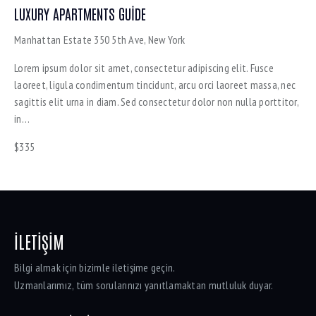
LUXURY APARTMENTS GUIDE
Manhattan Estate
350 5th Ave, New York
Lorem ipsum dolor sit amet, consectetur adipiscing elit. Fusce
laoreet, ligula condimentum tincidunt, arcu orci laoreet massa, nec
sagittis elit urna in diam. Sed consectetur dolor non nulla porttitor,
in…
$335
İLETIŞIM
Bilgi almak için bizimle iletişime geçin.
Uzmanlarımız, tüm sorularınızı yanıtlamaktan mutluluk duyar.