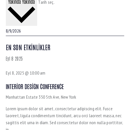
Yakında
Yakında
Tarih seç.
EN SON ETKINLIKLER
Eyl
8
2025
Eyl 8, 2025 @ 10:00 am
INTERIOR DESIGN CONFERENCE
Manhattan Estate
350 5th Ave, New York
Lorem ipsum dolor sit amet, consectetur adipiscing elit. Fusce
laoreet, ligula condimentum tincidunt, arcu orci laoreet massa, nec
sagittis elit urna in diam. Sed consectetur dolor non nulla porttitor,
in…