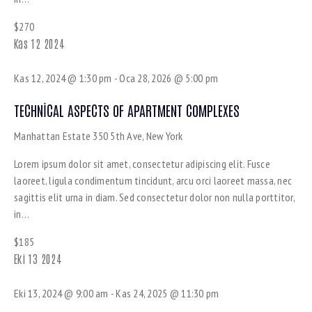
$270
Kas
12
2024
Kas 12, 2024 @ 1:30 pm
-
Oca 28, 2026 @ 5:00 pm
TECHNICAL ASPECTS OF APARTMENT COMPLEXES
Manhattan Estate
350 5th Ave, New York
Lorem ipsum dolor sit amet, consectetur adipiscing elit. Fusce
laoreet, ligula condimentum tincidunt, arcu orci laoreet massa, nec
sagittis elit urna in diam. Sed consectetur dolor non nulla porttitor,
in…
$185
Eki
13
2024
Eki 13, 2024 @ 9:00 am
-
Kas 24, 2025 @ 11:30 pm