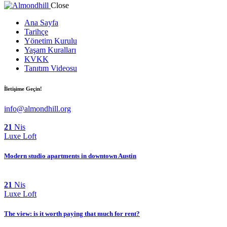
Close
Ana Sayfa
Tarihçe
Yönetim Kurulu
Yaşam Kuralları
KVKK
Tanıtım Videosu
İletişime Geçin!
info@almondhill.org
21
Nis
Luxe Loft
Modern studio apartments in downtown Austin
21
Nis
Luxe Loft
The view: is it worth paying that much for rent?