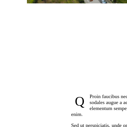
Proin faucibus ne
Q
sodales augue a ac
elementum semper n
enim.
Sed ut perspiciatis, unde 