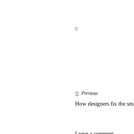
Yazı
Previous
gezinmesi
How designers fix the sma
Leave a comment