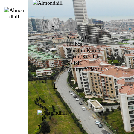
Ana Sayfa
Tarihçe
Yönetim Kurulu
Yaşam Kuralları
KVKK
Tanıtım Videosu