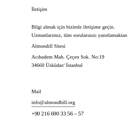
İletişim
Bilgi almak için bizimle iletişime geçin.
Uzmanlarımız, tüm sorularınızı yanıtlamaktan
Almondıll Sitesi
Acıbadem Mah. Çeçen Sok. No:19
34660 Üsküdar/ İstanbul
Mail
info@almondhill.org
+90 216 690 33 56 – 57